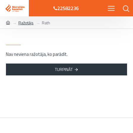
22582236
Ražotājs
Rath
Rath
Nav neviena ražotāja, ko parādīt.
TURPINĀT
INFORMĀCIJA