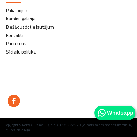
Pakalpojumi
Kamīnu galerija
Biežāk uzdotie jautājumi
Kontakti
Par mums
Sīkfailu politika
kamīni
kamīni
Whatsapp
Copyright © Norvēģu kamīni. Tālrunis: +371 22582236, e-pasts: salons@norvegukamini.lv,
Lejupes iela 2, Rīga