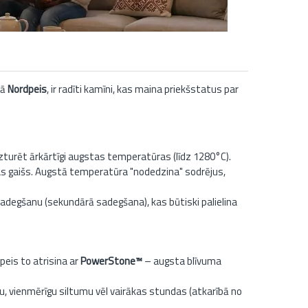
mā
Nordpeis
, ir radīti kamīni, kas maina priekšstatus par
izturēt ārkārtīgi augstas temperatūras (līdz 1280°C).
as gaišs. Augstā temperatūra "nodedzina" sodrējus,
adegšanu (sekundārā sadegšana), kas būtiski palielina
peis to atrisina ar
PowerStone™
– augsta blīvuma
, vienmērīgu siltumu vēl vairākas stundas (atkarībā no