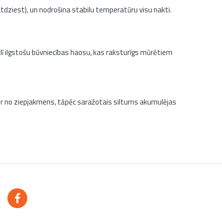
atdziest), un nodrošina stabilu temperatūru visu nakti.
lī ilgstošu būvniecības haosu, kas raksturīgs mūrētiem
 ir no ziepjakmens, tāpēc saražotais siltums akumulējas