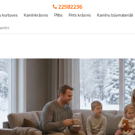
22582236
 kurtuves
Kamīnkrāsnis
Plītis
Pirts krāsnis
Kamīnu būvmateriāli
amīni