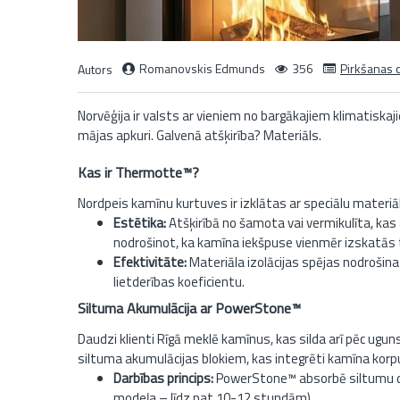
Romanovskis Edmunds
356
Pirkšanas c
Autors
Norvēģija ir valsts ar vieniem no bargākajiem klimatisk
mājas apkuri. Galvenā atšķirība? Materiāls.
Kas ir Thermotte™?
Nordpeis kamīnu kurtuves ir izklātas ar speciālu materi
Estētika:
Atšķirībā no šamota vai vermikulīta, ka
nodrošinot, ka kamīna iekšpuse vienmēr izskatās t
Efektivitāte:
Materiāla izolācijas spējas nodrošin
lietderības koeficientu.
Siltuma Akumulācija ar PowerStone™
Daudzi klienti Rīgā meklē kamīnus, kas silda arī pēc ugun
siltuma akumulācijas blokiem, kas integrēti kamīna korp
Darbības princips:
PowerStone™ absorbē siltumu deg
modeļa – līdz pat 10-12 stundām).