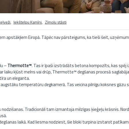
eļveži
,
Iekštelpu Kamīni
,
Zīmolu stāsti
ajiem apstākļiem Eiropā. Tāpēc nav pārsteigums, ka tieši šeit, uzņēmu
ālu –
Thermotte™
. Tas ir īpaši izstrādāts betona kompozīts, kas spēj 
s ar laiku kļūst melns vai drūp, Thermotte™ degšanas procesā saglabāj
īra un eleganta.
a augstāku temperatūru degkamerā. Tas veicina pilnīgu koksnes gāzu s
s nodzišanas. Tradicionāli tam izmantoja milzīgas ķieģeļu krāsnis. Nord
usā.
šanas laikā. Kad liesma nodziest, šie bloki turpina izstarot patīkamu