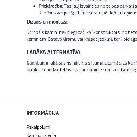
Priekšrocība:
Tas ļauj izvairīties no telpas pārkarš
Kamīnus var pielāgot interjeram pēc krāsu toņiem
Dizains un montāža
Nordpeis kamīni tiek piegādāti kā "konstruktors" no bet
kamīniem. Gatavo virsmu var krāsot jebkurā tonī, pielāgo
LABĀKA ALTERNATĪVA
NunnUuni
ir labākais risinājums siltuma akumlācijas ka
ātrāk un daudz efektīvāks par kamīniem ar izolētām d
kamīni
INFORMĀCIJA
Pakalpojumi
Kamīnu galerija