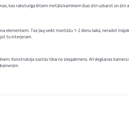
anas, kas raksturīga lētiem metāla kamīniem (kas ātri uzkarst un ātri 
.
ona elementiem. Tas ļauj veikt montāžu 1-2 dienu laikā, neradot mājok
jot to interjeram.
mīniem. Konstrukcija sastāv tikai no ziepjakmens. Arī degšanas kamera
egkamerām.
kamīni