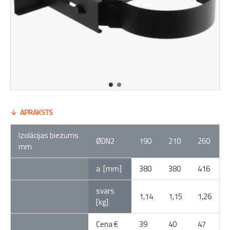
APRAKSTS
Izolācijas biezums
ØDN2
190
210
260
mm
a [mm]
380
380
416
svars
1,14
1,15
1,26
[kg]
Cena €
39
40
47