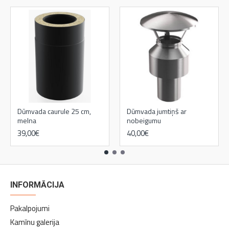
Dūmvada caurule 25 cm,
Dūmvada jumtiņš ar
melna
nobeigumu
39,00€
40,00€
INFORMĀCIJA
Pakalpojumi
Kamīnu galerija