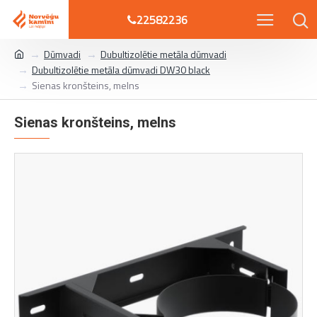
22582236
Dūmvadi
Dubultizolētie metāla dūmvadi
Dubultizolētie metāla dūmvadi DW30 black
Sienas kronšteins, melns
Sienas kronšteins, melns