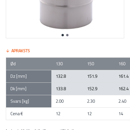
APRAKSTS
Ød
130
150
160
Dz [mm]
132.8
151.9
161.4
Dk [mm]
133.8
152.9
162.4
Svars [kg]
2.00
2.30
2.40
Cena €
12
12
14