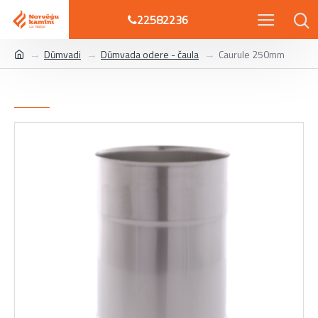
22582236
Dūmvadi
Dūmvada odere - čaula
Caurule 250mm
Caurule 250mm