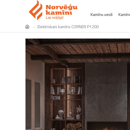
Kamīnu veidi
Kamīnu
Elektriskais kamīns CORNER P1200