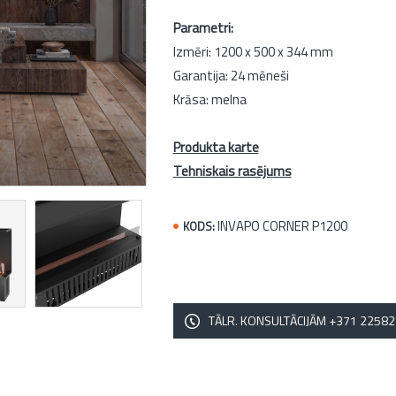
Parametri:
Izmēri: 1200 x 500 x 344 mm
Garantija: 24 mēneši
Krāsa: melna
Produkta karte
Tehniskais rasējums
INVAPO CORNER P1200
KODS:
TĀLR. KONSULTĀCIJĀM +371 2258