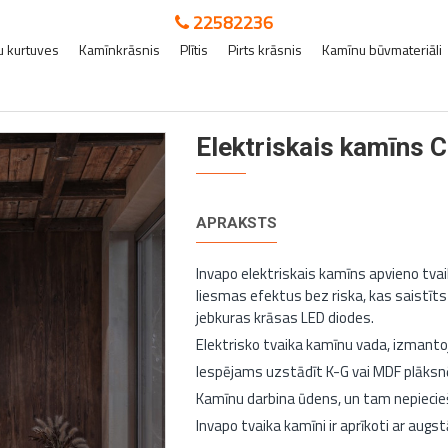
22582236
 kurtuves
Kamīnkrāsnis
Plītis
Pirts krāsnis
Kamīnu būvmateriāli
Elektriskais kamīns
APRAKSTS
Invapo elektriskais kamīns apvieno tva
liesmas efektus bez riska, kas saistīts
jebkuras krāsas LED diodes.
Elektrisko tvaika kamīnu vada, izmantojo
Iespējams uzstādīt K-G vai MDF plāksn
Kamīnu darbina ūdens, un tam nepiecie
Invapo tvaika kamīni ir aprīkoti ar aug