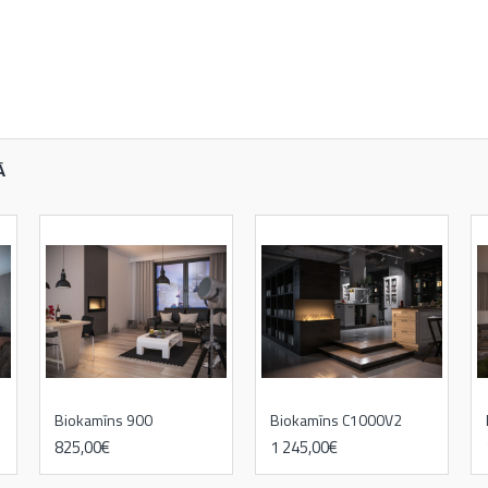
Ā
Biokamīns 900
Biokamīns C1000V2
825,00€
1 245,00€