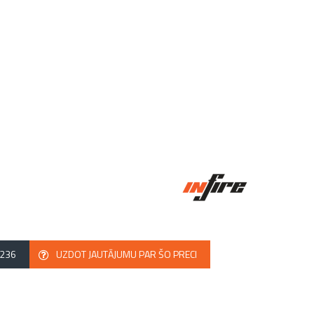
2236
UZDOT JAUTĀJUMU PAR ŠO PRECI