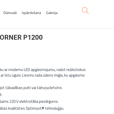
Dūmvadi
Izpārdošana
Galerija
 CORNER P1200
iku ar modernu LED apgaismojumu, radot reālistiskus
 ar īstu uguni. Liesmu rada ūdens migla, ko apgaismo
t tālvadības pulti vai tālruņa lietotni.
ē.
šams 220 V elektrotīkla pieslēgums.
stākās kvalitātes Optimyst® tehnoloģiju.