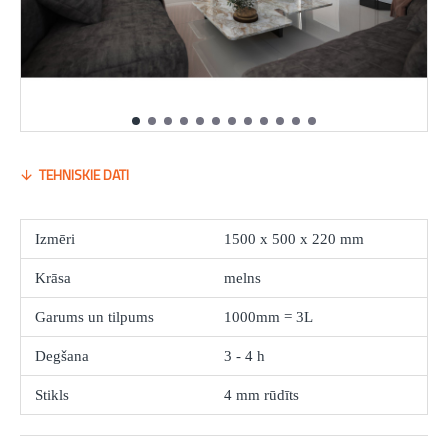
TEHNISKIE DATI
Izmēri
1500 x 500 x 220 mm
Krāsa
melns
Garums un tilpums
1000mm = 3L
Degšana
3 - 4 h
Stikls
4 mm rūdīts