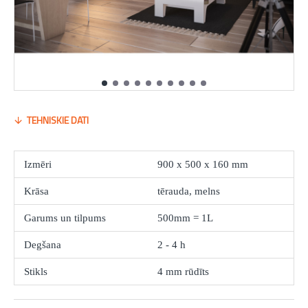
TEHNISKIE DATI
Izmēri
900 x 500 x 160 mm
Krāsa
tērauda, melns
Garums un tilpums
500mm = 1L
Degšana
2 - 4 h
Stikls
4 mm rūdīts