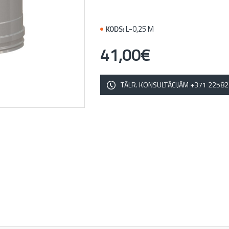
L-0,25 M
KODS:
41,00€
TĀLR. KONSULTĀCIJĀM +371 2258