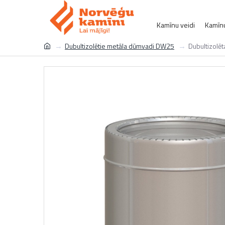
Kamīnu veidi
Kamīnu
Dubultizolētie metāla dūmvadi DW25
Dubultizolēt