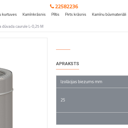
22582236
 kurtuves
Kamīnkrāsnis
Plītis
Pirts krāsnis
Kamīnu būvmateriāli
a dūvada caurule L-0,25 M
Dubultizolēta dūvada
APRAKSTS
Izolācijas biezums mm
25