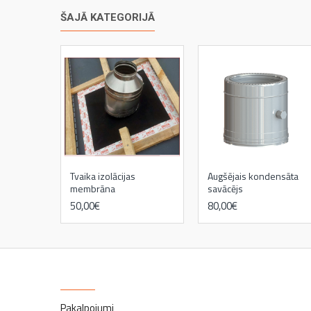
ŠAJĀ KATEGORIJĀ
Tvaika izolācijas
Augšējais kondensāta
membrāna
savācējs
50,00€
80,00€
kamīni
INFORMĀCIJA
Pakalpojumi