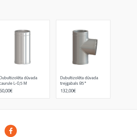
Dubultizolēta dūvada
Dubultizolēta dūvada
caurule L-0,5 M
trejgabals 85°
60,00€
132,00€