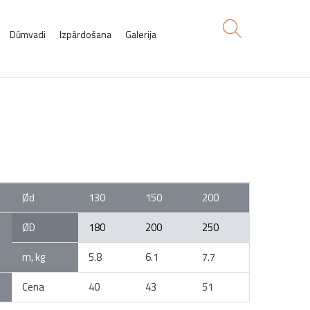
Dūmvadi
Izpārdošana
Galerija
 caurule L-0,25 M
Ød
130
150
200
ØD
180
200
250
m, kg
5.8
6.1
7.7
Cena
40
43
51