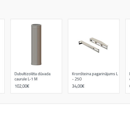
Dubultizolēta dūvada
Kronšteina pagarinājums L
caurule L-1 M
- 250
102,00€
34,00€
kamīni