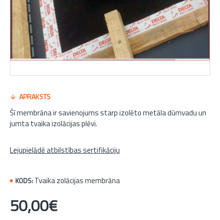
APRAKSTS
Šī membrāna ir savienojums starp izolēto metāla dūmvadu un
jumta tvaika izolācijas plēvi.
Lejupielādē atbilstības sertifikāciju
Tvaika zolācijas membrāna
KODS:
50,00€