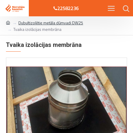
22582236
Dubultizolētie metāla dūmvadi DW25
Tvaika izolācijas membrāna
Tvaika izolācijas membrāna