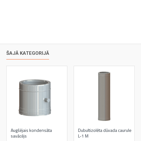
ŠAJĀ KATEGORIJĀ
Augšējais kondensāta
Dubultizolēta dūvada caurule
savācējs
L-1 M