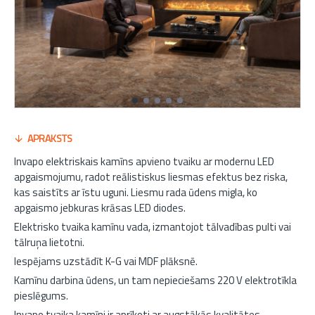
APRAKSTS
Invapo elektriskais kamīns apvieno tvaiku ar modernu LED
apgaismojumu, radot reālistiskus liesmas efektus bez riska,
kas saistīts ar īstu uguni. Liesmu rada ūdens migla, ko
apgaismo jebkuras krāsas LED diodes.
Elektrisko tvaika kamīnu vada, izmantojot tālvadības pulti vai
tālruņa lietotni.
Iespējams uzstādīt K-G vai MDF plāksnē.
Kamīnu darbina ūdens, un tam nepieciešams 220 V elektrotīkla
pieslēgums.
Invapo tvaika kamīni ir aprīkoti ar augstākās kvalitātes