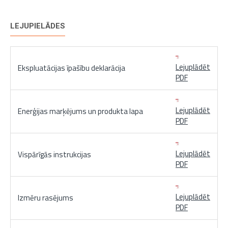
LEJUPIELĀDES
Lejuplādēt
Ekspluatācijas īpašību deklarācija
PDF
Lejuplādēt
Enerģijas marķējums un produkta lapa
PDF
Lejuplādēt
Vispārīgās instrukcijas
PDF
Lejuplādēt
Izmēru rasējums
PDF