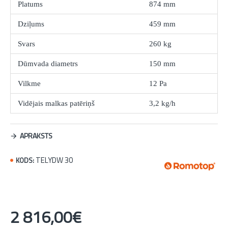
Platums
874 mm
Dziļums
459 mm
Svars
260 kg
Dūmvada diametrs
150 mm
Vilkme
12 Pa
Vidējais malkas patēriņš
3,2 kg/h
APRAKSTS
TELYDW 30
KODS:
2 816,00€