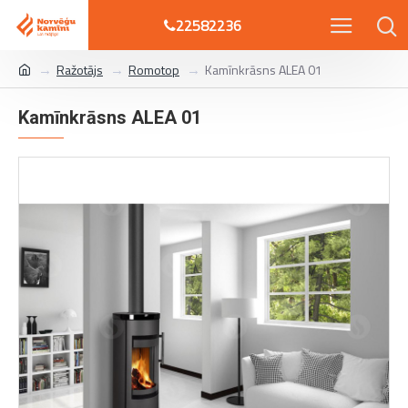
22582236
Ražotājs
Romotop
Kamīnkrāsns ALEA 01
Kamīnkrāsns ALEA 01