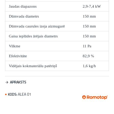
Jaudas diapazons
2,9-7,4 kW
Dūmvada diametrs
150 mm
Dūmvada caurules izeja aizmugurē
150 mm
Gaisa ieplūdes ārējais diametrs
150 mm
Vilkme
11 Pa
Efektivitāte
82,9 %
Vidējais kokmateriālu patēriņš
1,6 kg/h
APRAKSTS
ALEA 01
KODS: