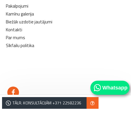
Pakalpojumi
Kamīnu galerija
Biežāk uzdotie jautājumi
Kontakti
Par mums
Sīkfailu politika
kamīni
kamīni
Whatsapp
TĀLR. KONSULTĀCIJĀM +371 22582236
Copyright © Norvēģu kamīni. Tālrunis: +371 22582236, e-pasts: salons@norvegukamini.lv,
Lejupes iela 2, Rīga