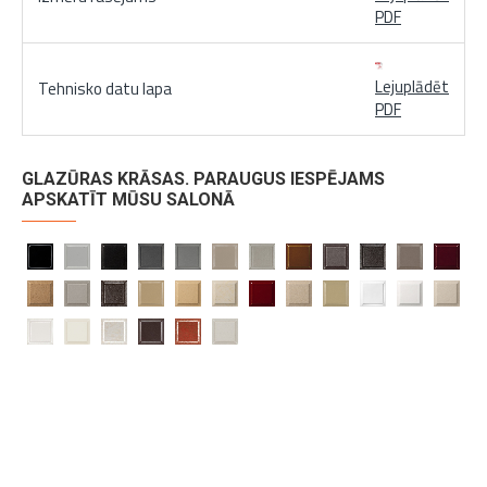
PDF
Lejuplādēt
Tehnisko datu lapa
PDF
GLAZŪRAS KRĀSAS. PARAUGUS IESPĒJAMS
APSKATĪT MŪSU SALONĀ