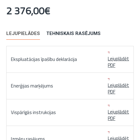
2 376,00€
LEJUPIELĀDES
TEHNISKAIS RASĒJUMS
Lejuplādēt
Ekspluatācijas īpašību deklarācija
PDF
Lejuplādēt
Enerģijas marķējums
PDF
Lejuplādēt
Vispārīgās instrukcijas
PDF
Lejuplādēt
Izmēru rasējums