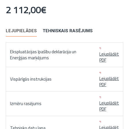
2 112,00€
LEJUPIELĀDES
TEHNISKAIS RASĒJUMS
Ekspluatācijas īpašību deklarācija un
Lejuplādēt
Enerģijas marķējums
PDF
Lejuplādēt
Vispārīgās instrukcijas
PDF
Lejuplādēt
Izmēru rasējums
PDF
Lejuplādēt
Tehnisko datu lapa