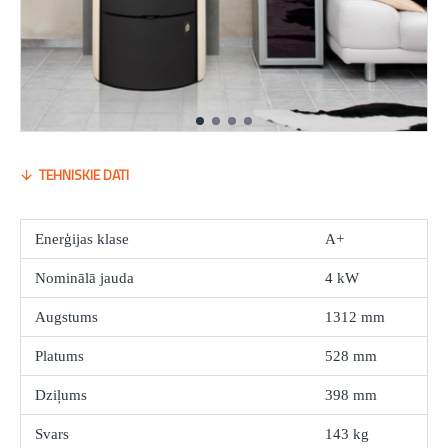
TEHNISKIE DATI
Enerģijas klase
A+
Nominālā jauda
4 kW
Augstums
1312 mm
Platums
528 mm
Dziļums
398 mm
Svars
143 kg