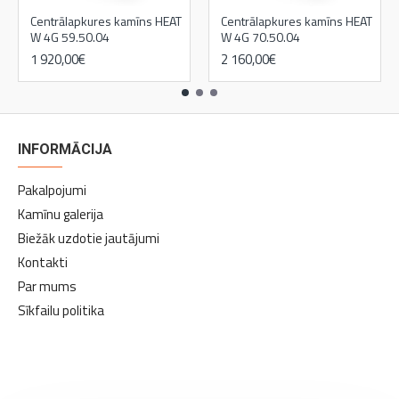
Centrālapkures kamīns HEAT
Centrālapkures kamīns HEAT
W 4G 59.50.04
W 4G 70.50.04
1 920,00€
2 160,00€
INFORMĀCIJA
Pakalpojumi
Kamīnu galerija
Biežāk uzdotie jautājumi
Kontakti
Par mums
Sīkfailu politika
kamīni
kamīni