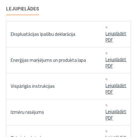
LEJUPIELĀDES
Lejuplādēt
Ekspluatācijas īpašību deklarācija
PDF
Lejuplādēt
Enerģijas marķējums un produkta lapa
PDF
Lejuplādēt
Vispārīgās instrukcijas
PDF
Lejuplādēt
Izmēru rasējums
PDF