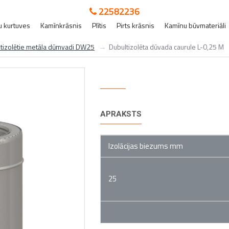
22582236
 kurtuves
Kamīnkrāsnis
Plītis
Pirts krāsnis
Kamīnu būvmateriāli
tizolētie metāla dūmvadi DW25
Dubultizolēta dūvada caurule L-0,25 M
Dubultizolēta dūvada
APRAKSTS
Izolācijas biezums mm
25