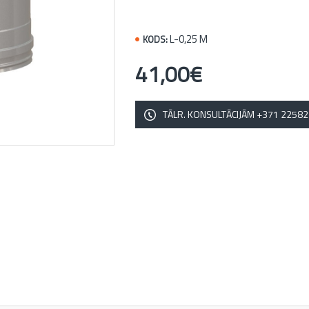
L-0,25 M
KODS:
41,00€
TĀLR. KONSULTĀCIJĀM +371 2258