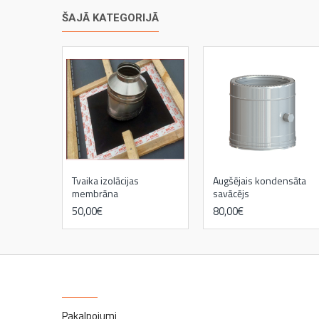
ŠAJĀ KATEGORIJĀ
Tvaika izolācijas
Augšējais kondensāta
membrāna
savācējs
50,00€
80,00€
kamīni
INFORMĀCIJA
Pakalpojumi