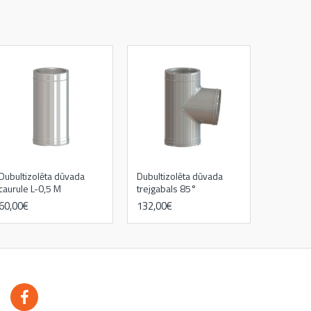
Dubultizolēta dūvada
Dubultizolēta dūvada
caurule L-0,5 M
trejgabals 85°
60,00€
132,00€