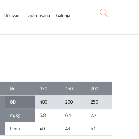
Dūmvadi
Izpārdošana
Galerija
 caurule L-0,25 M
Ød
130
150
200
ØD
180
200
250
m, kg
5.8
6.1
7.7
Cena
40
43
51