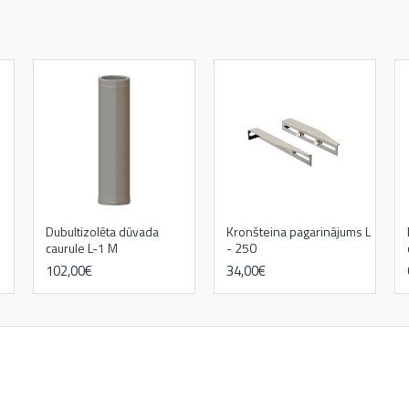
Dubultizolēta dūvada
Kronšteina pagarinājums L
caurule L-1 M
- 250
102,00€
34,00€
kamīni