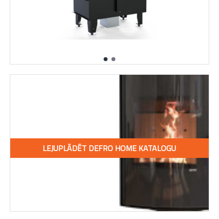
LEJUPLĀDĒT DEFRO HOME KATALOGU