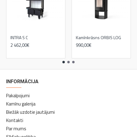
INTRA S C
Kamīnkrāsns ORBIS LOG
2 462,00€
990,00€
1 717,00€
INFORMĀCIJA
Pakalpojumi
Kamīnu galerija
Biežāk uzdotie jautājumi
Kontakti
Par mums
Sīkfailu politika