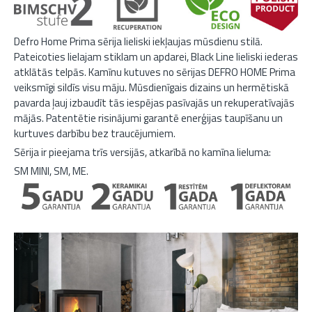
Defro Home Prima sērija lieliski iekļaujas mūsdienu stilā.
Pateicoties lielajam stiklam un apdarei, Black Line lieliski iederas
atklātās telpās. Kamīnu kutuves no sērijas DEFRO HOME Prima
veiksmīgi sildīs visu māju. Mūsdienīgais dizains un hermētiskā
pavarda ļauj izbaudīt tās iespējas pasīvajās un rekuperatīvajās
mājās. Patentētie risinājumi garantē enerģijas taupīšanu un
kurtuves darbību bez traucējumiem.
Sērija ir pieejama trīs versijās, atkarībā no kamīna lieluma:
SM MINI, SM, ME.