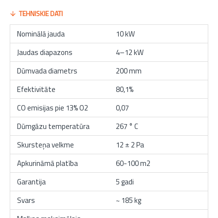
TEHNISKIE DATI
Nominālā jauda
10 kW
Jaudas diapazons
4–12 kW
Dūmvada diametrs
200 mm
Efektivitāte
80,1%
CO emisijas pie 13% O2
0,07
Dūmgāzu temperatūra
267 ° C
Skursteņa velkme
12 ± 2 Pa
Apkurināmā platība
60-100 m2
Garantija
5 gadi
Svars
~ 185 kg