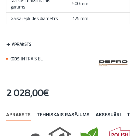
Malkas maksimālais
500 mm
garums
Gaisa ieplūdes diametrs
125 mm
APRAKSTS
INTRA S BL
KODS:
2 028,00€
APRAKSTS
TEHNISKAIS RASĒJUMS
AKSESUĀRI
TEH