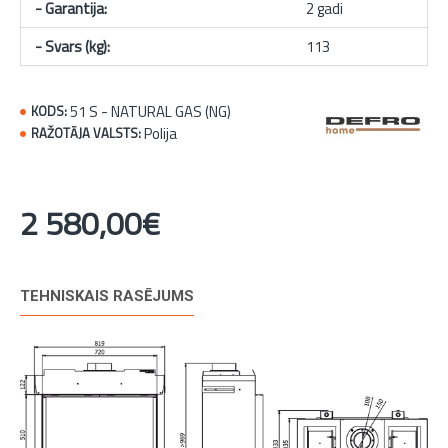
- Garantija:
2 gadi
- Svars (kg):
113
51 S - NATURAL GAS (NG)
KODS:
Polija
RAŽOTĀJA VALSTS:
2 580,00€
TEHNISKAIS RASĒJUMS