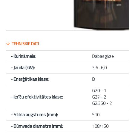
TEHNISKIE DATI
- Kurināmais:
Dabasgāze
- Jauda (kW):
3,6 -6,0
-
Enerģētikas klase
:
B
G20 - 1
- Ierīču efektivitātes klase:
G27 - 2
G2.350 - 2
- Stikla augstums (mm):
510
- Dūmvada diametrs (mm):
108/150