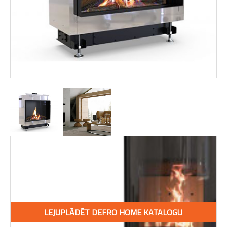
LEJUPLĀDĒT DEFRO HOME KATALOGU