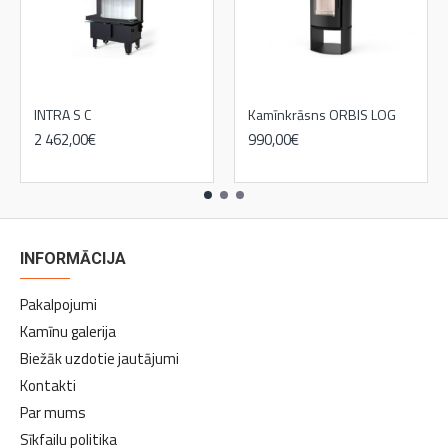
INTRA S C
Kamīnkrāsns ORBIS LOG
2 462,00€
990,00€
1 717,00€
INFORMĀCIJA
Pakalpojumi
Kamīnu galerija
Biežāk uzdotie jautājumi
Kontakti
Par mums
Sīkfailu politika