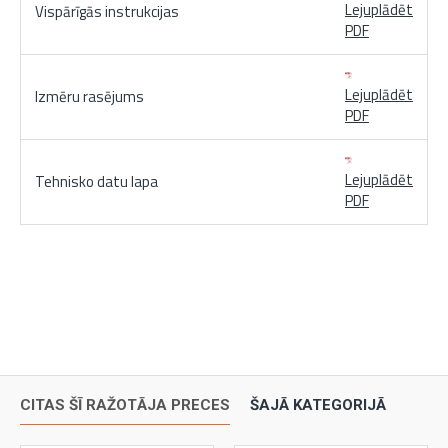
Lejuplādēt
Vispārīgās instrukcijas
PDF
Lejuplādēt
Izmēru rasējums
PDF
Lejuplādēt
Tehnisko datu lapa
PDF
CITAS ŠĪ RAŽOTĀJA PRECES
ŠAJĀ KATEGORIJĀ