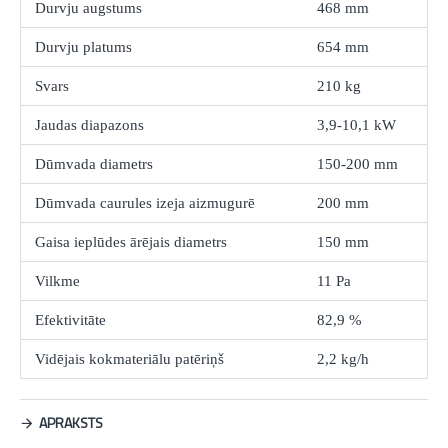
Durvju augstums
468 mm
Durvju platums
654 mm
Svars
210 kg
Jaudas diapazons
3,9-10,1 kW
Dūmvada diametrs
150-200 mm
Dūmvada caurules izeja aizmugurē
200 mm
Gaisa ieplūdes ārējais diametrs
150 mm
Vilkme
11 Pa
Efektivitāte
82,9 %
Vidējais kokmateriālu patēriņš
2,2 kg/h
APRAKSTS