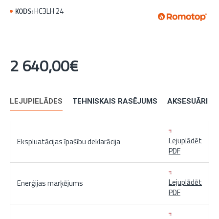
HC3LH 24
KODS:
2 640,00€
LEJUPIELĀDES
TEHNISKAIS RASĒJUMS
AKSESUĀRI
Lejuplādēt
Ekspluatācijas īpašību deklarācija
PDF
Lejuplādēt
Enerģijas marķējums
PDF