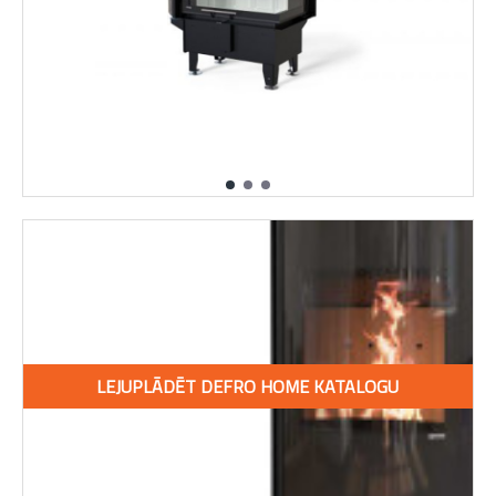
LEJUPLĀDĒT DEFRO HOME KATALOGU