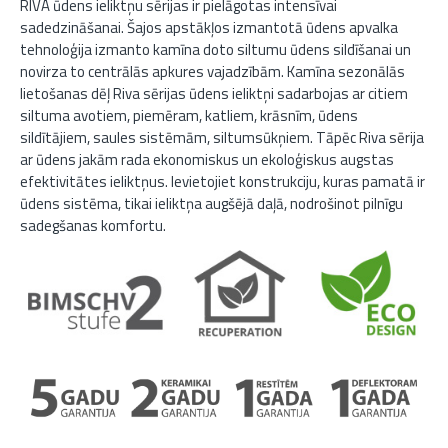
RIVA ūdens ieliktņu sērijas ir pielāgotas intensīvai
sadedzināšanai. Šajos apstākļos izmantotā ūdens apvalka
tehnoloģija izmanto kamīna doto siltumu ūdens sildīšanai un
novirza to centrālās apkures vajadzībām. Kamīna sezonālās
lietošanas dēļ Riva sērijas ūdens ieliktņi sadarbojas ar citiem
siltuma avotiem, piemēram, katliem, krāsnīm, ūdens
sildītājiem, saules sistēmām, siltumsūkņiem. Tāpēc Riva sērija
ar ūdens jakām rada ekonomiskus un ekoloģiskus augstas
efektivitātes ieliktņus. Ievietojiet konstrukciju, kuras pamatā ir
ūdens sistēma, tikai ieliktņa augšējā daļā, nodrošinot pilnīgu
sadegšanas komfortu.