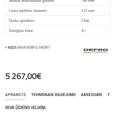
Malkas maksimālais garums
700 mm
Gaisa ieplūdes diametrs
125 mm
2 bar
Darba spiediens
Enerģijas klase
A+
RIVA M BP G SHORT
KODS:
5 267,00€
APRAKSTS
TEHNISKAIS RASĒJUMS
AKSESUĀRI
TEH
RIVA ŪDENS IELIKŅI.