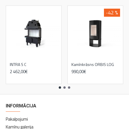
-42 %
INTRA S C
Kamīnkrāsns ORBIS LOG
2 462,00€
990,00€
1 717,00€
INFORMĀCIJA
Pakalpojumi
Kamīnu galerija