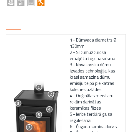
VITTORIA EASY SHĒMA
1 - Dūmvada diametrs Ø
130mm
2 - Siltumuzturoša
emaljēta čuguna virsma
3 - Novatoriska dūmu
izvades tehnoloģija, kas
krasi samazina dūmu
emisiju telpā pie katras
koksnes uzlādes
4 - Oriģinālas meistaru
rokām darinātas
keramikas flīzes
5 - Ierīce terciārā gaisa
regulēšanai
6 - Čuguna kamīna durvis