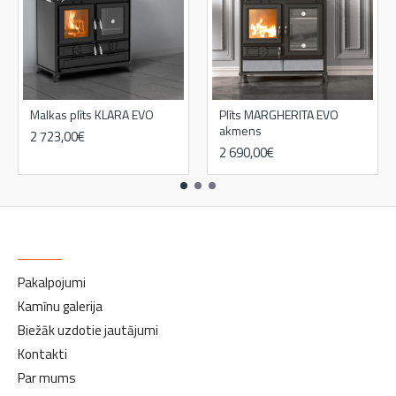
Malkas plīts KLARA EVO
Plīts MARGHERITA EVO
akmens
2 723,00€
2 690,00€
3 192,00€
INFORMĀCIJA
Pakalpojumi
Kamīnu galerija
Biežāk uzdotie jautājumi
Kontakti
Par mums