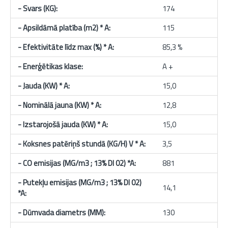
- Svars (KG):
174
- Apsildāmā platība (m2) * A:
115
- Efektivitāte līdz max (%) * A:
85,3 %
- Enerģētikas klase:
A +
- Jauda (KW) * A:
15,0
- Nominālā jauna
(KW) * A
:
12,8
- Izstarojošā jauda
(KW) * A
:
15,0
- Koksnes patēriņš stundā (KG/H) V * A:
3,5
- CO emisijas (MG/m3 ; 13% DI 02) *A:
881
- Putekļu emisijas
(MG/m3 ; 13% DI 02)
14,1
*A:
- Dūmvada diametrs (MM):
130