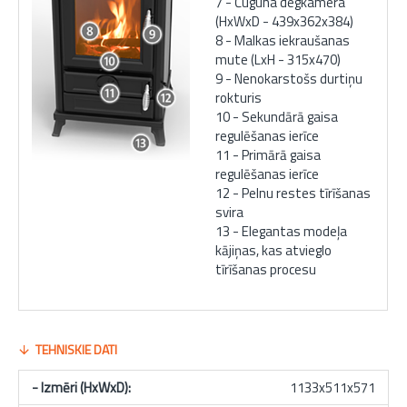
7 - Čuguna degkamera
(HxWxD - 439x362x384)
8 - Malkas iekraušanas
mute (LxH - 315x470)
9 - Nenokarstošs durtiņu
rokturis
10 - Sekundārā gaisa
regulēšanas ierīce
11 - Primārā gaisa
regulēšanas ierīce
12 - Pelnu restes tīrīšanas
svira
13 - Elegantas modeļa
kājiņas, kas atvieglo
tīrīšanas procesu
TEHNISKIE DATI
- Izmēri (HxWxD):
1133x511x571