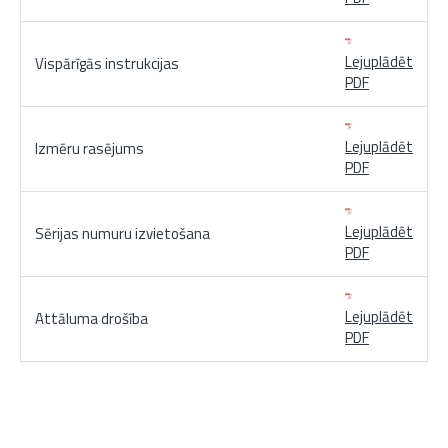
Lejuplādēt
Vispārīgās instrukcijas
PDF
Lejuplādēt
Izmēru rasējums
PDF
Lejuplādēt
Sērijas numuru izvietošana
PDF
Lejuplādēt
Attāluma drošība
PDF