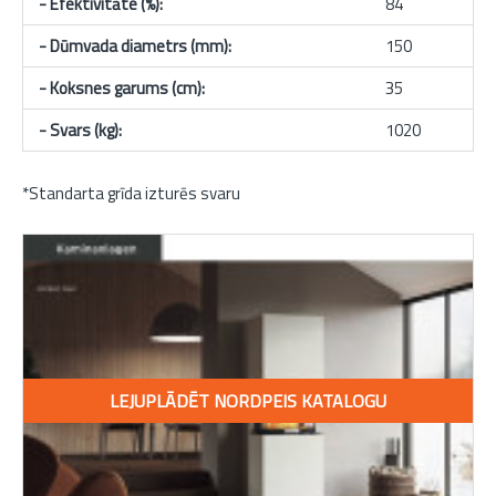
- Efektivitāte (%):
84
- Dūmvada diametrs (mm):
150
- Koksnes garums (cm):
35
- Svars (kg)
:
1020
*Standarta grīda izturēs svaru
LEJUPLĀDĒT NORDPEIS KATALOGU