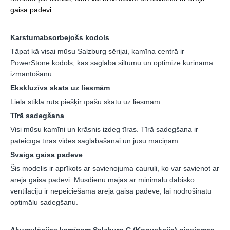
gaisa padevi.
Karstumabsorbejošs kodols
Tāpat kā visai mūsu Salzburg sērijai, kamīna centrā ir
PowerStone kodols, kas saglabā siltumu un optimizē kurināmā
izmantošanu.
Ekskluzīvs skats uz liesmām
Lielā stikla rūts piešķir īpašu skatu uz liesmām.
Tīrā sadegšana
Visi mūsu kamīni un krāsnis izdeg tīras. Tīrā sadegšana ir
pateicīga tīras vides saglabāšanai un jūsu maciņam
.
Svaiga gaisa padeve
Šis modelis ir aprīkots ar savienojuma cauruli, ko var savienot ar
ārējā gaisa padevi. Mūsdienu mājās ar minimālu dabisko
ventilāciju ir nepeiciešama ārējā gaisa padeve, lai nodrošinātu
optimālu sadegšanu.
Akumulācijas kamīnam Salzburg C (Konvekcija) pieejamas