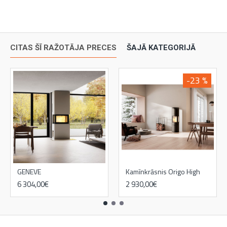
CITAS ŠĪ RAŽOTĀJA PRECES
ŠAJĀ KATEGORIJĀ
-23 %
GENEVE
Kamīnkrāsnis Origo High
6 304,00€
2 930,00€
3 825,00€