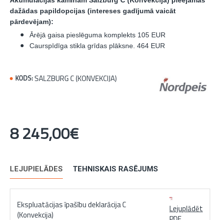
dažādas papildopcijas (intereses gadījumā vaicāt
pārdevējam):
Ārējā gaisa pieslēguma komplekts 105 EUR
Caurspīdīga stikla grīdas plāksne. 464 EUR
SALZBURG C (KONVEKCIJA)
KODS:
8 245,00€
LEJUPIELĀDES
TEHNISKAIS RASĒJUMS
Ekspluatācijas īpašību deklarācija C
Lejuplādēt
(Konvekcija)
PDF