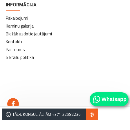
INFORMĀCIJA
Pakalpojumi
Kamīnu galerija
Biežāk uzdotie jautājumi
Kontakti
Par mums
Sīkfailu politika
kamīni
kamīni
Whatsapp
TĀLR. KONSULTĀCIJĀM +371 22582236
Copyright © Norvēģu kamīni. Tālrunis: +371 22582236, e-pasts: salons@norvegukamini.lv,