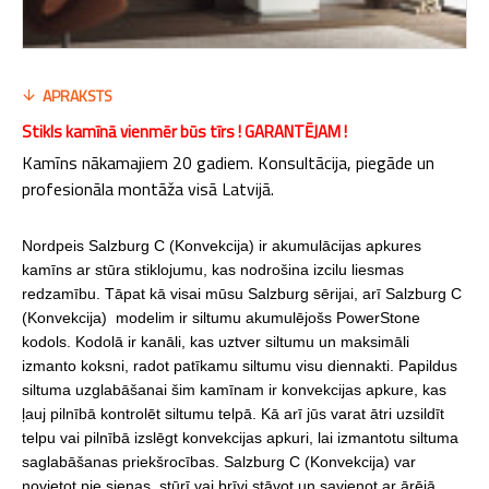
APRAKSTS
Stikls kamīnā vienmēr būs tīrs ! GARANTĒJAM !
Kamīns nākamajiem 20 gadiem. Konsultācija, piegāde un
profesionāla montāža visā Latvijā.
Nordpeis Salzburg C (Konvekcija) ir akumulācijas apkures
kamīns ar stūra stiklojumu, kas nodrošina izcilu liesmas
redzamību. Tāpat kā visai mūsu Salzburg sērijai, arī Salzburg C
(Konvekcija) modelim ir siltumu akumulējošs PowerStone
kodols. Kodolā ir kanāli, kas uztver siltumu un maksimāli
izmanto koksni, radot patīkamu siltumu visu diennakti. Papildus
siltuma uzglabāšanai šim kamīnam ir konvekcijas apkure, kas
ļauj pilnībā kontrolēt siltumu telpā. Kā arī jūs varat ātri uzsildīt
telpu vai pilnībā izslēgt konvekcijas apkuri, lai izmantotu siltuma
saglabāšanas priekšrocības. Salzburg C (Konvekcija) var
novietot pie sienas, stūrī vai brīvi stāvot un savienot ar ārējā