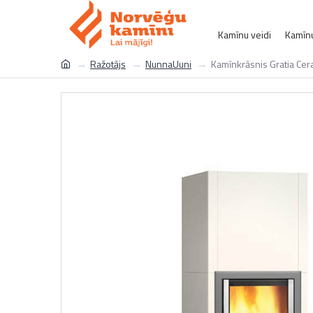
Kamīnu veidi
Kamīnu
Ražotājs
NunnaUuni
Kamīnkrāsnis Gratia Cer