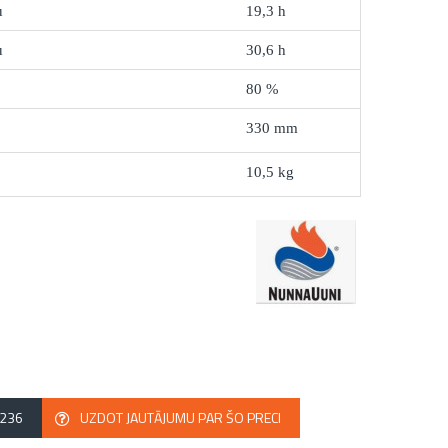
u
19,3 h
u
30,6 h
80 %
330 mm
10,5 kg
2236
UZDOT JAUTĀJUMU PAR ŠO PRECI