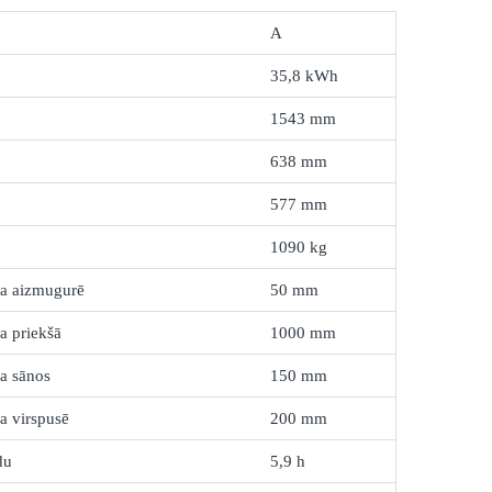
A
35,8 kWh
1543 mm
638 mm
577 mm
1090 kg
ra aizmugurē
50 mm
a priekšā
1000 mm
a sānos
150 mm
a virspusē
200 mm
du
5,9 h