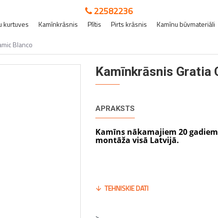
22582236
 kurtuves
Kamīnkrāsnis
Plītis
Pirts krāsnis
Kamīnu būvmateriāli
amic Blanco
Kamīnkrāsnis Gratia 
APRAKSTS
Kamīns nākamajiem 20 gadiem. 
montāža visā Latvijā.
TEHNISKIE DATI
>