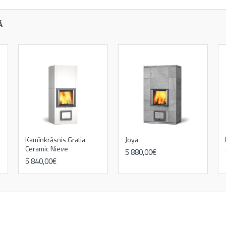
Ā
Kamīnkrāsnis Gratia
Joya
Ceramic Nieve
5 880,00€
5 840,00€
kamīni