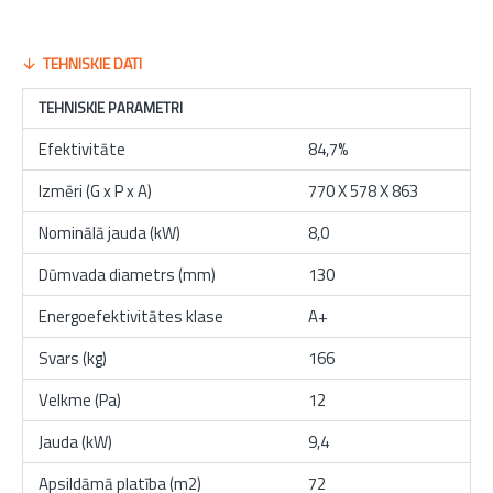
Violetta bordo
TEHNISKIE DATI
TEHNISKIE PARAMETRI
Efektivitāte
84,7%
Izmēri (G x P x A)
770 X 578 X 863
Nominālā jauda (kW)
8,0
Dūmvada diametrs (mm)
130
Energoefektivitātes klase
A+
Svars (kg)
166
Velkme (Pa)
12
Jauda (kW)
9,4
Apsildāmā platība (m2)
72