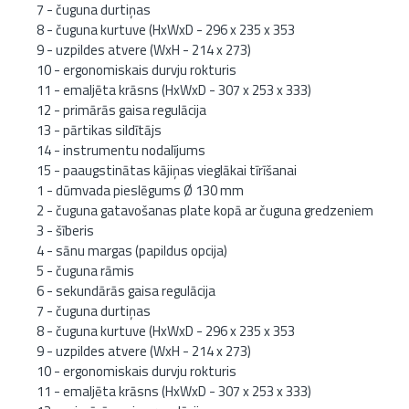
7 - čuguna durtiņas
8 - čuguna kurtuve (HxWxD - 296 x 235 x 353
9 - uzpildes atvere (WxH - 214 x 273)
10 - ergonomiskais durvju rokturis
11 - emaljēta krāsns (HxWxD - 307 x 253 x 333)
12 - primārās gaisa regulācija
13 - pārtikas sildītājs
14 - instrumentu nodalījums
15 - paaugstinātas kājiņas vieglākai tīrīšanai
1 - dūmvada pieslēgums Ø 130 mm
2 - čuguna gatavošanas plate kopā ar čuguna gredzeniem
3 - šīberis
4 - sānu margas (papildus opcija)
5 - čuguna rāmis
6 - sekundārās gaisa regulācija
7 - čuguna durtiņas
8 - čuguna kurtuve (HxWxD - 296 x 235 x 353
9 - uzpildes atvere (WxH - 214 x 273)
10 - ergonomiskais durvju rokturis
11 - emaljēta krāsns (HxWxD - 307 x 253 x 333)