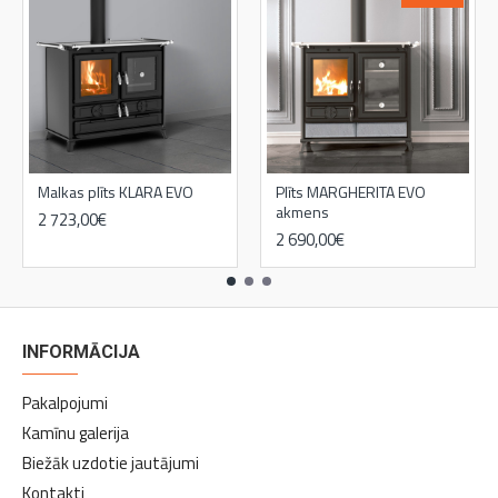
Malkas plīts KLARA EVO
Plīts MARGHERITA EVO
akmens
2 723,00€
2 690,00€
3 192,00€
INFORMĀCIJA
Pakalpojumi
Kamīnu galerija
Biežāk uzdotie jautājumi
Kontakti