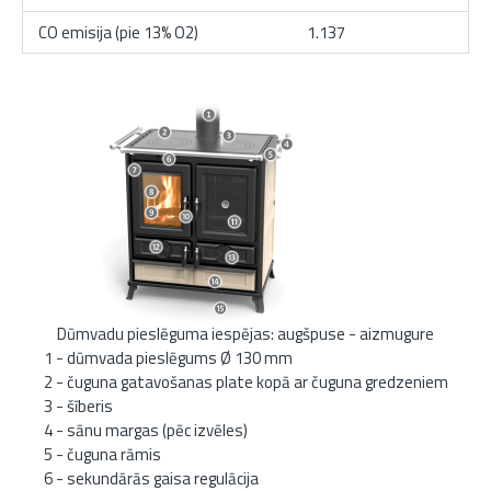
CO emisija (pie 13% O2)
1.137
Dūmvadu pieslēguma iespējas: augšpuse - aizmugure
1 - dūmvada pieslēgums Ø 130 mm
2 - čuguna gatavošanas plate kopā ar čuguna gredzeniem
3 - šīberis
4 - sānu margas (pēc izvēles)
5 - čuguna rāmis
6 - sekundārās gaisa regulācija