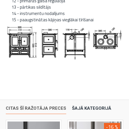
12 - primārās gaisa regulācija
13 - pārtikas sildītājs
14 - instrumentu nodalījums
15 - paaugstinātas kājiņas vieglākai tīrīšanai
CITAS ŠĪ RAŽOTĀJA PRECES
ŠAJĀ KATEGORIJĀ
-16 %