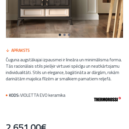
APRAKSTS
Čuguna augstākajai izpausmei ir lineāra un minimālisma forma.
Tās racionālais stils piešķir virtuvei spēcīgu un neatkārtojamu
individualitāti. Stils un elegance, bagātināta ar dārgām, rokām
darinātām majolica flīzēm ar smalkiem pamatiem reljefā.
VIOLETTA EVO keramika
KODS:
2 651,00€