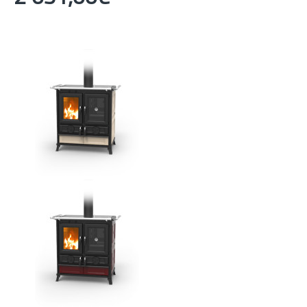
Pieejamās krāsas
Violetta bēša