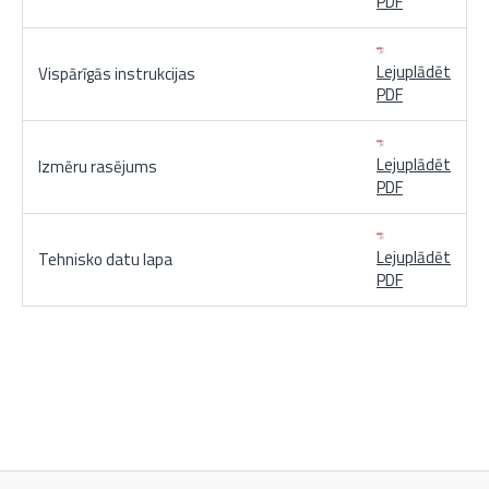
PDF
Lejuplādēt
Vispārīgās instrukcijas
PDF
Lejuplādēt
Izmēru rasējums
PDF
Lejuplādēt
Tehnisko datu lapa
PDF