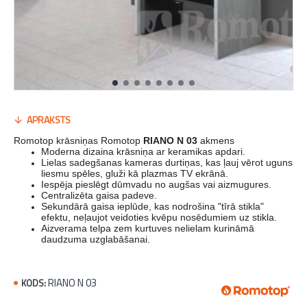
APRAKSTS
Romotop krāsniņas Romotop
RIANO N 03
akmens
Moderna dizaina krāsniņa ar keramikas apdari.
Lielas sadegšanas kameras durtiņas, kas ļauj vērot uguns
liesmu spēles, gluži kā plazmas TV ekrānā.
Iespēja pieslēgt dūmvadu no augšas vai aizmugures.
Centralizēta gaisa padeve.
Sekundārā gaisa ieplūde, kas nodrošina "tīrā stikla"
efektu, neļaujot veidoties kvēpu nosēdumiem uz stikla.
Aizverama telpa zem kurtuves nelielam kurināmā
daudzuma uzglabāšanai.
RIANO N 03
KODS: