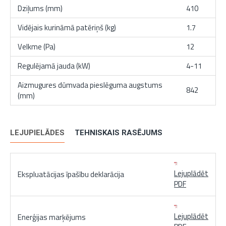
Dziļums (mm)
410
Vidējais kurināmā patēriņš (kg)
1.7
Velkme (Pa)
12
Regulējamā jauda (kW)
4-11
Aizmugures dūmvada pieslēguma augstums
842
(mm)
LEJUPIELĀDES
TEHNISKAIS RASĒJUMS
Lejuplādēt
Ekspluatācijas īpašību deklarācija
PDF
Lejuplādēt
Enerģijas marķējums