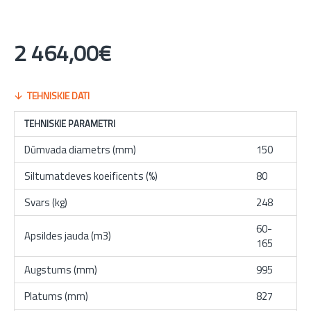
2 464,00€
TEHNISKIE DATI
TEHNISKIE PARAMETRI
Dūmvada diametrs (mm)
150
Siltumatdeves koeificents (%)
80
Svars (kg)
248
60-
Apsildes jauda (m3)
165
Augstums (mm)
995
Platums (mm)
827