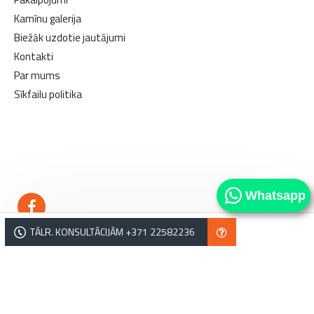
Kamīnu galerija
Biežāk uzdotie jautājumi
Kontakti
Par mums
Sīkfailu politika
kamīni
kamīni
Whatsapp
TĀLR. KONSULTĀCIJĀM +371 22582236
Copyright © Norvēģu kamīni. Tālrunis: +371 22582236, e-pasts: salons@norvegukamini.lv,
Lejupes iela 2, Rīga