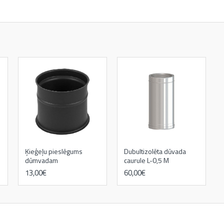
Ķieģeļu pieslēgums
Dubultizolēta dūvada
dūmvadam
caurule L-0,5 M
13,00€
60,00€
kamīni