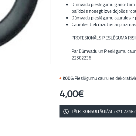
Dūmvadu pieslēgumu glancētam no
palīdzēs nosegt izveidojošos rob
Dūmvadu pieslēgumu caurules ir 
Caurules tiek ražotas ar plazma
PROFESIONĀLS PIESLĒGUMA RISIN
Par Dūmvadu un Pieslēgumu caurul
22582236
Pieslēgumu caurules dekoratīvi
KODS:
4,00€
TĀLR. KONSULTĀCIJĀM +371 2258