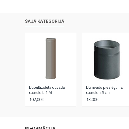
ŠAJĀ KATEGORIJĀ
Dubultizolēta dūvada
Dūmvadu pieslēguma
caurule L-1 M
caurule 25 cm
102,00€
13,00€
kamīni
INFORMĀCIJA