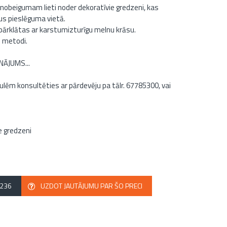
beigumam lieti noder dekoratīvie gredzeni, kas
us pieslēguma vietā.
pārklātas ar karstumizturīgu melnu krāsu.
s metodi.
ĀJUMS...
ēm konsultēties ar pārdevēju pa tālr. 67785300, vai
e gredzeni
2236
UZDOT JAUTĀJUMU PAR ŠO PRECI