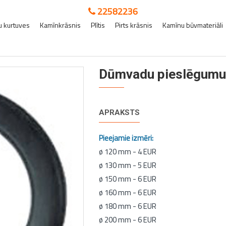
22582236
 kurtuves
Kamīnkrāsnis
Plītis
Pirts krāsnis
Kamīnu būvmateriāli
Dūmvadu pieslēgumu c
APRAKSTS
Pieejamie izmēri:
ø 120 mm - 4 EUR
ø 130 mm - 5 EUR
ø 150 mm - 6 EUR
ø 160 mm - 6 EUR
ø 180 mm - 6 EUR
ø 200 mm - 6 EUR