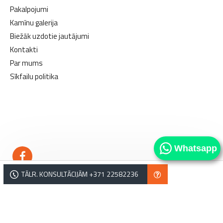
Pakalpojumi
Kamīnu galerija
Biežāk uzdotie jautājumi
Kontakti
Par mums
Sīkfailu politika
kamīni
kamīni
Whatsapp
TĀLR. KONSULTĀCIJĀM +371 22582236
Copyright © Norvēģu kamīni. Tālrunis: +371 22582236, e-pasts: salons@norvegukamini.lv,
Lejupes iela 2, Rīga