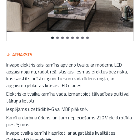
APRAKSTS
Invapo elektriskais kamīns apvieno tvaiku ar modernu LED
apgaismojumu, radot reālistiskus liesmas efektus bez riska,
kas saistīts ar īstu uguni. Liesmu rada ūdens migla, ko
apgaismo jebkuras krāsas LED diodes.
Elektrisko tvaika kamīnu vada, izmantojot tālvadības pulti vai
tālruņa lietotni.
Iespējams uzstādīt K-G vai MDF plāksnē.
Kamīnu darbina ūdens, un tam nepieciešams 220 V elektrotīkla
pieslēgums.
Invapo tvaika kamīni ir aprīkoti ar augstākās kvalitātes
Optimyst® tehnoloģiju.