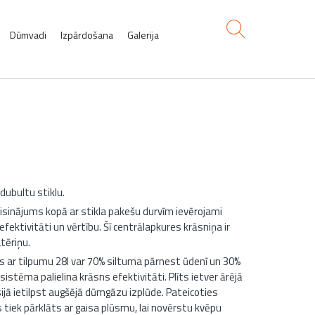
Dūmvadi
Izpārdošana
Galerija
02 Centrālapkurei
dubultu stiklu.
isinājums kopā ar stikla pakešu durvīm ievērojami
ektivitāti un vērtību. Šī centrālapkures krāsniņa ir
tēriņu.
s ar tilpumu 28l var 70% siltuma pārnest ūdenī un 30%
stēma palielina krāsns efektivitāti. Plīts ietver ārējā
jā ietilpst augšējā dūmgāzu izplūde. Pateicoties
ls tiek pārklāts ar gaisa plūsmu, lai novērstu kvēpu