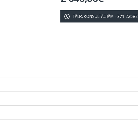
TĀLR. KONSULTĀCIJĀM +371 2258