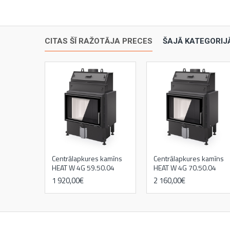
CITAS ŠĪ RAŽOTĀJA PRECES
ŠAJĀ KATEGORIJ
Centrālapkures kamīns
Centrālapkures kamīns
HEAT W 4G 59.50.04
HEAT W 4G 70.50.04
1 920,00€
2 160,00€