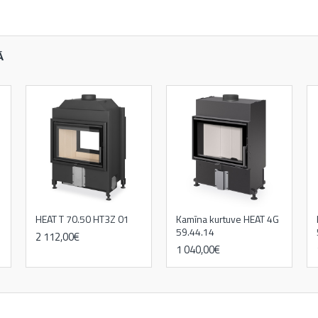
Ā
HEAT T 70.50 HT3Z 01
Kamīna kurtuve HEAT 4G
59.44.14
2 112,00€
1 040,00€