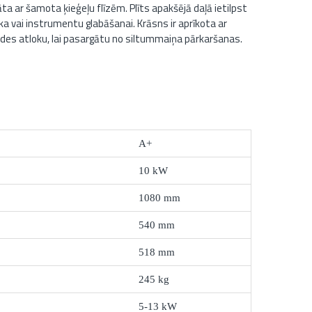
a ar šamota ķieģeļu flīzēm. Plīts apakšējā daļā ietilpst
ka vai instrumentu glabāšanai. Krāsns ir aprīkota ar
ūdes atloku, lai pasargātu no siltummaiņa pārkaršanas.
A+
10 kW
1080 mm
540 mm
518 mm
245 kg
5-13 kW