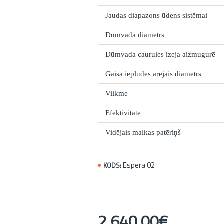
Jaudas diapazons ūdens sistēmai
Dūmvada diametrs
Dūmvada caurules izeja aizmugurē
Gaisa ieplūdes ārējais diametrs
Vilkme
Efektivitāte
Vidējais malkas patēriņš
Espera 02
KODS:
2 640,00€