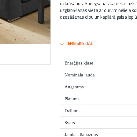
uzkrāšanos. Sadegšanas kamera ir izklāt
uzglabāšanas vieta ar durvīm neliela ko
dzesēšanas cilpu un kapilārā gaisa iepl
TEHNISKIE DATI
Enerģijas klase
Nominālā jauda
Augstums
Platums
Dziļums
Svars
Jaudas diapazons