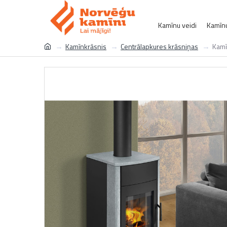
Kamīnu veidi
Kamīnu
Kamīnkrāsnis
Centrālapkures krāsniņas
Kamī