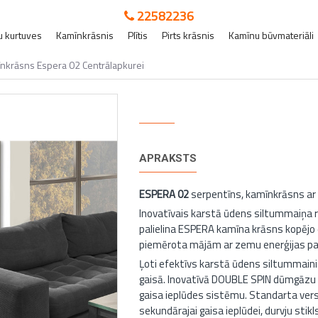
22582236
 kurtuves
Kamīnkrāsnis
Plītis
Pirts krāsnis
Kamīnu būvmateriāli
nkrāsns Espera 02 Centrālapkurei
Kamīnkrāsns Espera 
APRAKSTS
ESPERA 02
serpentīns, kamīnkrāsns ar 
Inovatīvais karstā ūdens siltummaiņa r
palielina ESPERA kamīna krāsns kopējo ef
piemērota mājām ar zemu enerģijas pa
Ļoti efektīvs karstā ūdens siltummaini
gaisā. Inovatīvā DOUBLE SPIN dūmgāzu si
gaisa ieplūdes sistēmu. Standarta versi
sekundārajai gaisa ieplūdei, durvju stik