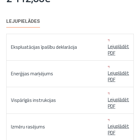
LEJUPIELĀDES
Lejuplādēt
Ekspluatācijas īpašību deklarācija
PDF
Lejuplādēt
Enerģijas marķējums
PDF
Lejuplādēt
Vispārīgās instrukcijas
PDF
Lejuplādēt
Izmēru rasējums
PDF