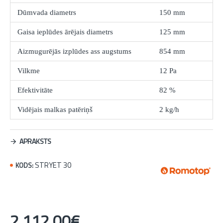
Dūmvada diametrs
150 mm
Gaisa ieplūdes ārējais diametrs
125 mm
Aizmugurējās izplūdes ass augstums
854 mm
Vilkme
12 Pa
Efektivitāte
82 %
Vidējais malkas patēriņš
2 kg/h
APRAKSTS
STRYET 30
KODS:
2 112,00€