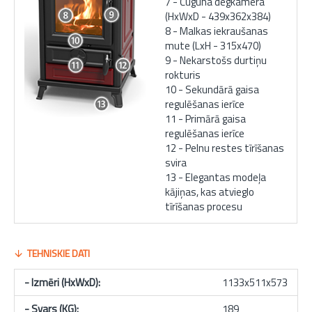
7 - Čuguna degkamera
(HxWxD - 439x362x384)
8 - Malkas iekraušanas
mute (LxH - 315x470)
9 - Nekarstošs durtiņu
rokturis
10 - Sekundārā gaisa
regulēšanas ierīce
11 - Primārā gaisa
regulēšanas ierīce
12 - Pelnu restes tīrīšanas
svira
13 - Elegantas modeļa
kājiņas, kas atvieglo
tīrīšanas procesu
TEHNISKIE DATI
- Izmēri (HxWxD):
1133x511x573
- Svars (KG):
189