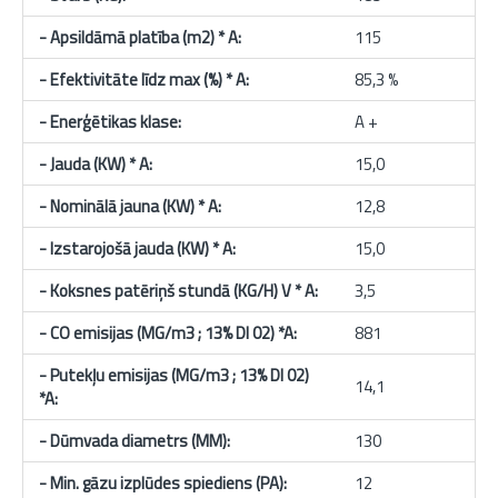
- Apsildāmā platība (m2) * A:
115
- Efektivitāte līdz max (%) * A:
85,3 %
- Enerģētikas klase:
A +
- Jauda (KW) * A:
15,0
- Nominālā jauna
(KW) * A
:
12,8
- Izstarojošā jauda
(KW) * A
:
15,0
-
Koksnes
patēriņš stundā (KG/H) V * A:
3,5
- CO emisijas (MG/m3 ; 13% DI 02) *A:
881
- Putekļu emisijas
(MG/m3 ; 13% DI 02)
14,1
*A:
- Dūmvada diametrs (MM):
130
- Min. gāzu izplūdes spiediens (PA):
12