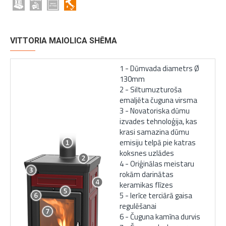
VITTORIA MAIOLICA SHĒMA
1 - Dūmvada diametrs Ø
130mm
2 - Siltumuzturoša
emaljēta čuguna virsma
3 - Novatoriska dūmu
izvades tehnoloģija, kas
krasi samazina dūmu
emisiju telpā pie katras
koksnes uzlādes
4 - Oriģinālas meistaru
rokām darinātas
keramikas flīzes
5 - Ierīce terciārā gaisa
regulēšanai
6 - Čuguna kamīna durvis