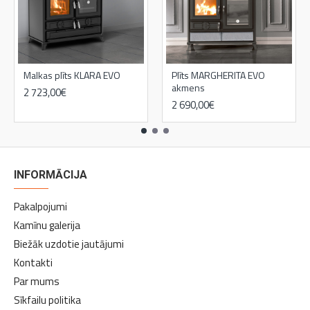
Malkas plīts KLARA EVO
Plīts MARGHERITA EVO
akmens
2 723,00€
2 690,00€
3 192,00€
INFORMĀCIJA
Pakalpojumi
Kamīnu galerija
Biežāk uzdotie jautājumi
Kontakti
Par mums
Sīkfailu politika