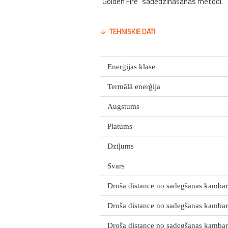
"Golden Fire" sadedzinašanas metodi.
TEHNISKIE DATI
Enerģijas klase
Termālā enerģija
Augstums
Platums
Dziļums
Svars
Droša distance no sadegšanas kamba
Droša distance no sadegšanas kambar
Droša distance no sadegšanas kambar