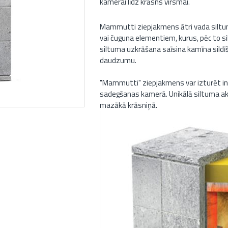
kamerai līdz krāsns virsmai.
Mammutti ziepjakmens ātri vada siltumu
vai čuguna elementiem, kurus, pēc to si
siltuma uzkrāšana saīsina kamīna sild
daudzumu.
"Mammutti" ziepjakmens var izturēt in
sadegšanas kamerā. Unikālā siltuma aku
mazākā krāsniņā.