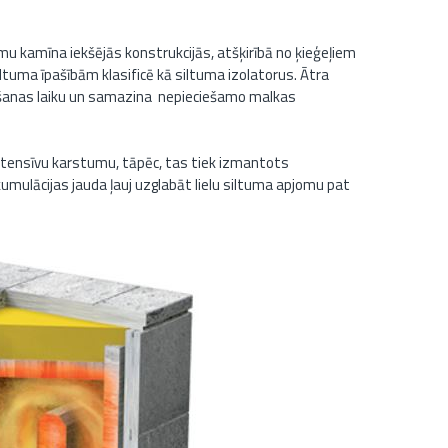
 kamīna iekšējās konstrukcijās, atšķirībā no ķieģeļiem
ltuma īpašībām klasificē kā siltuma izolatorus. Ātra
īšanas laiku un samazina nepieciešamo malkas
tensīvu karstumu, tāpēc, tas tiek izmantots
mulācijas jauda ļauj uzglabāt lielu siltuma apjomu pat