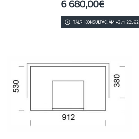
6 680,00€
TĀLR. KONSULTĀCIJĀM +371 2258