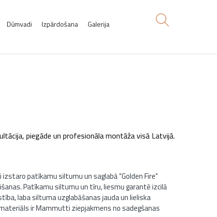
Dūmvadi
Izpārdošana
Galerija
ācija, piegāde un profesionāla montāža visā Latvijā.
izstaro patīkamu siltumu un saglabā "Golden Fire"
išanas. Patīkamu siltumu un tīru, liesmu garantē izcilā
ba, laba siltuma uzglabāšanas jauda un lieliska
 materiāls ir Mammutti ziepjakmens no sadegšanas