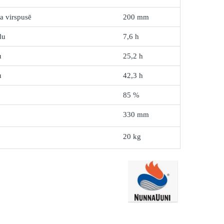
a virspusē
200 mm
du
7,6 h
u
25,2 h
u
42,3 h
85 %
330 mm
20 kg