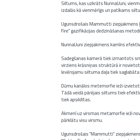
Siltums, kas uzkrāts NunnaUuni, vienmēr
izdalās kā vienmērīgs un patīkams sil
Ugunsdrošais Mammutti ziepjakmens ļ
Fire" gazifikācijas dedzināšanas metodi
NunnaUuni ziepjakmens kamīns efektīvi
Sadegšanas kamerā tiek izmantots sm
virziens krāsniņas struktūrā ir novietots
Ievērojamu siltuma daļa tiek saglabāt
Dūmu kanālos metemorfie ieži izvietoti
Tādā veidā pārējais siltums tiek efektī
tiek apsildītas.
Akmenī uz virsmas metamorfie ieži noviet
pārklātu visu virsmu.
Ugunsdrošais "Mammutti" ziepjakmens s