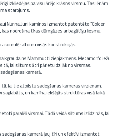
īgi izkliedējas pa visu ārējo krāsns virsmu. Tas lēnām
tuma starojums.
auj NunnaUuni kamīnos izmantot patentēto "Golden
, kas nodrošina tīras dūmgāzes ar bagātīgu liesmu.
 akumulē siltumu visās konstrukcijās.
alkgraudains Mammutti ziepjakmens. Metamorfo iežu
 tā, lai siltums ātri pārietu dziļāk no virsmas.
a sadegšanas kamerā.
 tā, lai tie atbilstu sadegšanas kameras virzienam.
vi saglabāts, un kamīna iekšējās struktūras visā laikā
oti paralēli virsmai. Tādā veidā siltums izlīdzinās, lai
adegšanas kamerā ļauj tīri un efektīvi izmantot