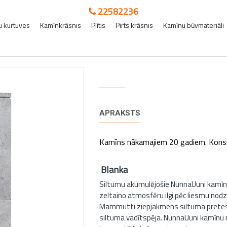
22582236
 kurtuves
Kamīnkrāsnis
Plītis
Pirts krāsnis
Kamīnu būvmateriāli
Blanka
APRAKSTS
Kamīns nākamajiem 20 gadiem. Konsult
Blanka
Siltumu akumulējošie NunnaUuni kamīni 
zeltaino atmosfēru ilgi pēc liesmu nodz
Mammutti ziepjakmens siltuma pretestī
siltuma vadītspēja. NunnaUuni kamīnu