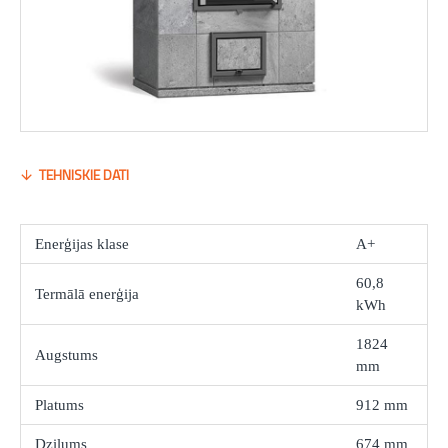
TEHNISKIE DATI
Enerģijas klase
A+
60,8
Termālā enerģija
kWh
1824
Augstums
mm
Platums
912 mm
Dziļums
674 mm