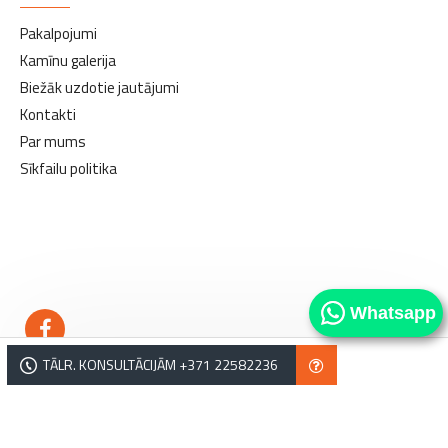
Pakalpojumi
Kamīnu galerija
Biežāk uzdotie jautājumi
Kontakti
Par mums
Sīkfailu politika
kamīni
kamīni
Whatsapp
TĀLR. KONSULTĀCIJĀM +371 22582236
Copyright © Norvēģu kamīni. Tālrunis: +371 22582236, e-pasts: salons@norvegukamini.lv,
Lejupes iela 2, Rīga