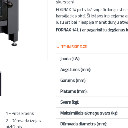
skursteni.
FORNAX 14 pirts krāsnij ir ārdurvju stik
karsējaties pirtī. Šī krāsns ir pieejam
Jūsu ērtībai ir iespēja mainīt durvju atv
FORNAX 14 L ( ar pagarinātu degšanas 
TEHNISKIE DATI
Jauda (kW):
Augstums (mm):
Garums (mm):
Platums (mm):
Svars (kg):
Maksimālais akmeņu svars (kg):
1 - Pirts krāsns
2 - Dūmvada izejas
Dūmvada diametrs (mm):
aizbīdnis