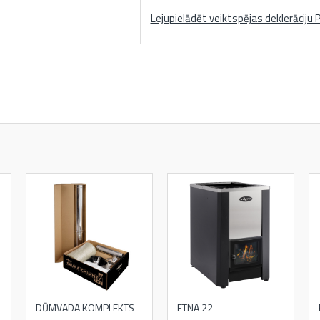
Lejupielādēt veiktspējas deklerāciju 
DŪMVADA KOMPLEKTS
ETNA 22