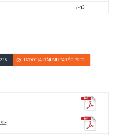
7-13
2236
UZDOT JAUTĀJUMU PAR ŠO PRECI
 PDF