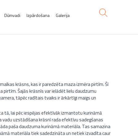
Dūmvadi
Izpārdošana
Galerija
 malkas krāsns, kas ir paredzēta maza izmēra pirtīm. Šī
pa pirtīm. Šajās krāsnīs var ielādēt lielu daudzumu
mera, tāpēc radītais tvaiks ir ārkārtīgi maigs un
 tā, lai pēc iespējas efektīvāk izmantotu kurināmā
isa vadu uzstādīšana krāsnī rada efektīvu sadegšanas
no tāda paša daudzuma kurināmā materiāla. Tas samazina
ināmā materiāla tiek sadedzināta un netiek izvadīta caur