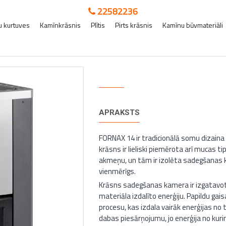
22582236
 kurtuves
Kamīnkrāsnis
Plītis
Pirts krāsnis
Kamīnu būvmateriāli
FORNAX 14
APRAKSTS
FORNAX 14 ir tradicionālā somu dizaina
krāsns ir lieliski piemērota arī mucas ti
akmeņu, un tām ir izolēta sadegšanas ka
vienmērīgs.
Krāsns sadegšanas kamera ir izgatavota
materiāla izdalīto enerģiju. Papildu ga
procesu, kas izdala vairāk enerģijas 
dabas piesārņojumu, jo enerģija no kur