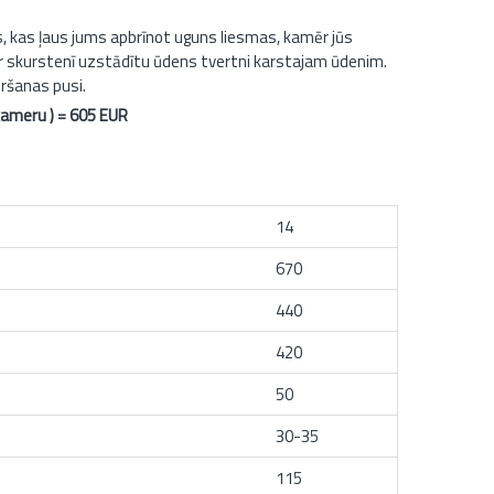
ls, kas ļaus jums apbrīnot uguns liesmas, kamēr jūs
a ar skurstenī uzstādītu ūdens tvertni karstajam ūdenim.
ēršanas pusi.
kameru ) = 605 EUR
14
670
440
420
50
30-35
115