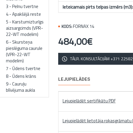
3 - Pelnu tvertne
Ieteicamais pirts telpas izmērs (m3):
4 - Apakšējā reste
5 - Karstumizturīgs
FORNAX 14
KODS:
aizsargcimds (VPR-
22-WT modelim)
484,00€
6 - Skursteņa
pieslēguma caurule
(VPR-22-WT
TĀLR. KONSULTĀCIJĀM +371 2258
modelim)
7 - Ūdens tvertne
8 - Ūdens krāns
LEJUPIELĀDES
9 - Cauruļu
blīvējuma aukla
Lejupielādēt sertifikātu PDF
Lejupielādēt lietotāja rokasgrāmatu